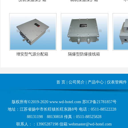
增安型气源分配箱
隔爆型防爆接线箱
首 页
|
公司简介
|
产品中心
|
仪表管阀件
版权所有©2019-2020 www.wd-hotel.com
苏ICP备21781857号
地址：江苏省扬中市长旺镇长旺东路8号 电话：0511-88522228
88131198 88130818 传真：0511-88525828
联系人：：13905287198 信箱:webmaster@wd-hotel.com