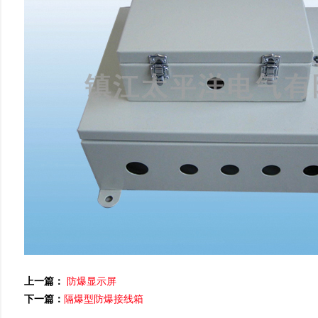
上一篇：
防爆显示屏
下一篇：
隔爆型防爆接线箱