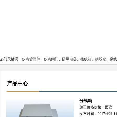
热门关键词：
仪表管阀件
、
仪表阀门
、
防爆电器
、
接线箱
、
接线盒
、
穿线
产品中心
分线箱
加工价格价格：面议
发布时间：2017/4/21 11