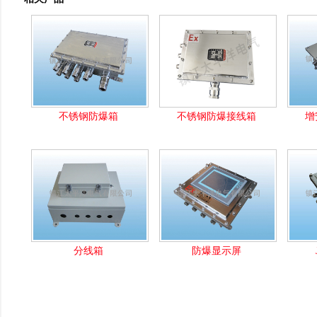
不锈钢防爆箱
不锈钢防爆接线箱
增
分线箱
防爆显示屏