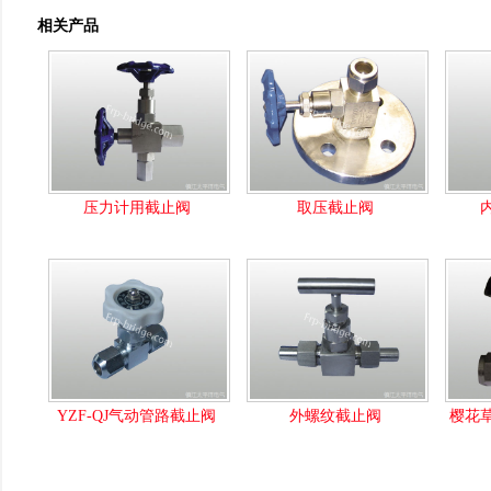
相关产品
压力计用截止阀
取压截止阀
YZF-QJ气动管路截止阀
外螺纹截止阀
樱花