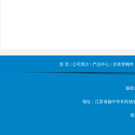
首 页
|
公司简介
|
产品中心
|
仪表管阀件
版权所
地址：江苏省扬中市长旺镇长旺东路8号 
联系